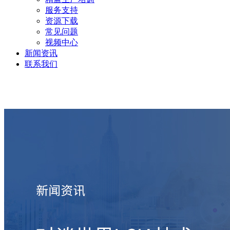
服务支持
资源下载
常见问题
视频中心
新闻资讯
联系我们