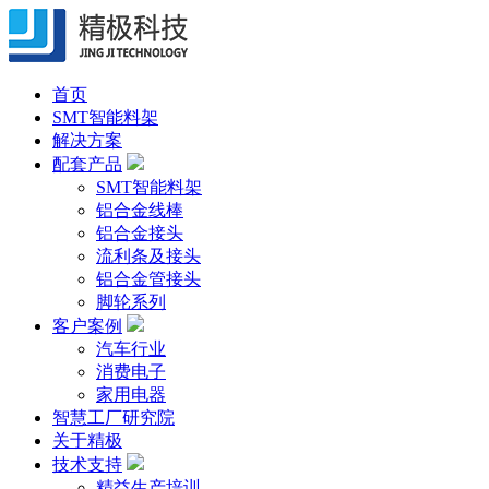
首页
SMT智能料架
解决方案
配套产品
SMT智能料架
铝合金线棒
铝合金接头
流利条及接头
铝合金管接头
脚轮系列
客户案例
汽车行业
消费电子
家用电器
智慧工厂研究院
关于精极
技术支持
精益生产培训